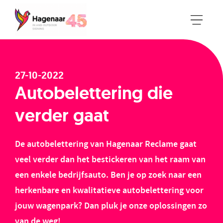
27-10-2022
Autobelettering die
verder gaat
De autobelettering van Hagenaar Reclame gaat
veel verder dan het bestickeren van het raam van
een enkele bedrijfsauto. Ben je op zoek naar een
herkenbare en kwalitatieve autobelettering voor
jouw wagenpark? Dan pluk je onze oplossingen zo
van de weg!