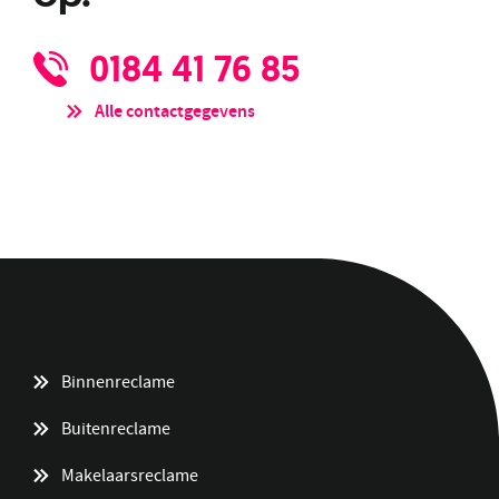
0184 41 76 85
Alle contactgegevens
Binnenreclame
Buitenreclame
Makelaarsreclame