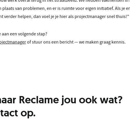
jouw werk overal terug in het straatbeeld. We hebben vakmensen in 
laats van problemen, en er is ruimte voor eigen initiatief. Als je e
ht verder helpen, dan voel je je hier als projectmanager snel thuis!"
toe aan een volgende stap?
rojectmanager
of stuur ons een bericht — we maken graag kennis.
naar Reclame jou ook wat?
tact op.