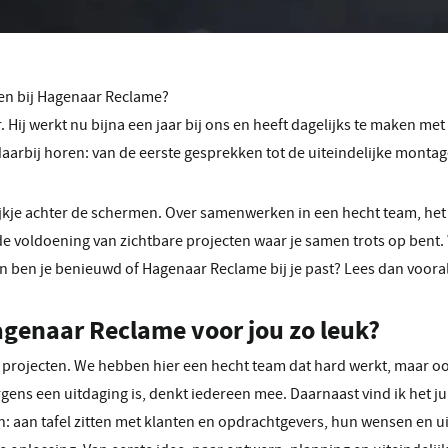
ken bij Hagenaar Reclame?
 Hij werkt nu bijna een jaar bij ons en heeft dagelijks te maken met
daarbij horen: van de eerste gesprekken tot de uiteindelijke montag
k kijkje achter de schermen. Over samenwerken in een hecht team, he
de voldoening van zichtbare projecten waar je samen trots op bent. W
 ben je benieuwd of Hagenaar Reclame bij je past? Lees dan vooral
genaar Reclame voor jou zo leuk?
e projecten. We hebben hier een hecht team dat hard werkt, maar o
 ergens een uitdaging is, denkt iedereen mee. Daarnaast vind ik het j
en: aan tafel zitten met klanten en opdrachtgevers, hun wensen en 