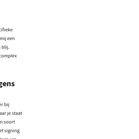
cifieke
mij een
blij.
n complex
lgens
r bij
ar je staat
én soort
et signing