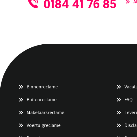
0184 41 76 85
A
Binnenreclame
Vacat
Buitenreclame
FAQ
Makelaarsreclame
Lever
Voertuigreclame
Discl