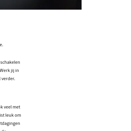
e.
t schakelen
erk jij in
 verder.
ok veel met
uist leuk om
uitdagingen