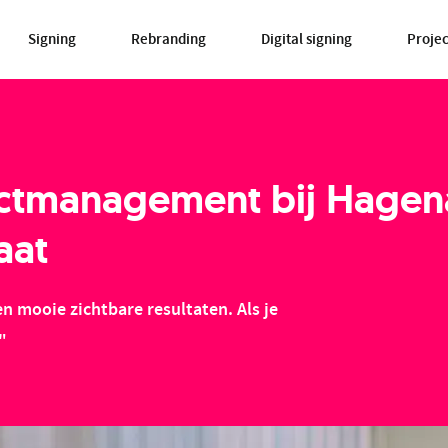
Signing
Rebranding
Digital signing
Proje
ctmanagement bij Hagenaa
aat
 mooie zichtbare resultaten. Als je
."