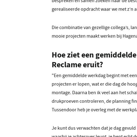
bespreken en samen zoeken naar de beste 
gerealiseerde opdracht waar we met z’n al
Die combinatie van gezellige collega’s, 
mooie projecten maakt werken bij Hagenaa
Hoe ziet een gemiddelde
Reclame eruit?
"Een gemiddelde werkdag begint met een ba
projecten er lopen, wat er die dag de hoog
montage. Daarna ben ik veel aan het scha
drukproeven controleren, de planning fin
Tussendoor heb je overleg met de werkpla
Je kunt dus verwachten dat je dag gevuld
waarbij je achterover leunt, je bent echt d