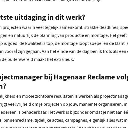
tste uitdaging in dit werk?
an projecten waarin veel tegelijk samenkomt: strakke deadlines, spe
gen en natuurlijk de planning van productie en montage. Het geeft 
rp is goed, de kwaliteit is top, de montage loopt soepel en de klant is 
an vooraf zijn gegaan. Aan het einde van de dag ben ik trots als ee
n de buitenwereld maakt het extra leuk."
projectmanager bij Hagenaar Reclame vo
h?
lijkheid en mooie zichtbare resultaten is werken als projectmanage
ijgt veel vrijheid om je projecten op jouw manier te organiseren, ma
en iedereen is benaderbaar. Het werk is bijzonder omdat je niet aan é
, binnenreclame, tijdelijke acties, campagnes, eigenlijk alles wat m