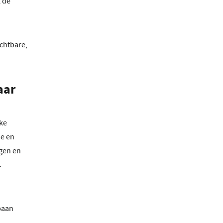
k de
chtbare,
aar
lke
ie en
ngen en
.
baan