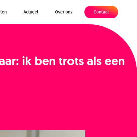
cten
Actueel
Over ons
Contact
r: ik ben trots als een