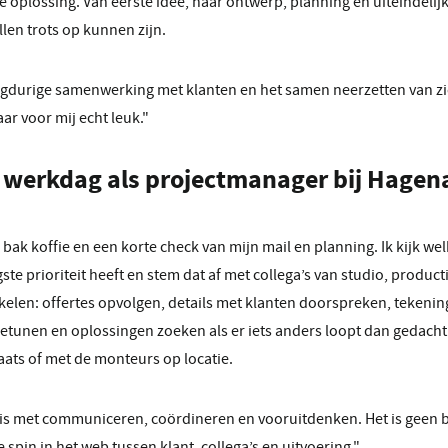
oplossing. Van eerste idee, naar ontwerp, planning en uiteindelij
len trots op kunnen zijn.
langdurige samenwerking met klanten en het samen neerzetten van zi
r voor mij echt leuk."
 werkdag als projectmanager bij Hagen
k koffie en een korte check van mijn mail en planning. Ik kijk we
ste prioriteit heeft en stem dat af met collega’s van studio, product
kelen: offertes opvolgen, details met klanten doorspreken, tekeni
etunen en oplossingen zoeken als er iets anders loopt dan gedacht
ats of met de monteurs op locatie.
 is met communiceren, coördineren en vooruitdenken. Het is geen 
e spin in het web tussen klant, collega’s en uitvoering."