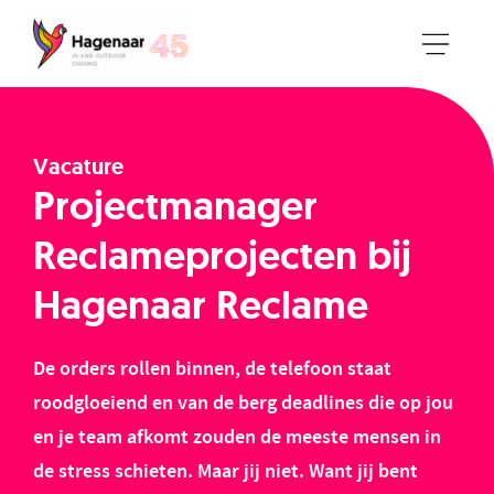
Vacature
Projectmanager
Reclameprojecten bij
Hagenaar Reclame
De orders rollen binnen, de telefoon staat
roodgloeiend en van de berg deadlines die op jou
en je team afkomt zouden de meeste mensen in
de stress schieten. Maar jij niet. Want jij bent