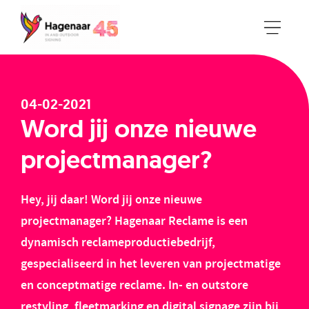
04-02-2021
Word jij onze nieuwe
projectmanager?
Hey, jij daar! Word jij onze nieuwe
projectmanager? Hagenaar Reclame is een
dynamisch reclameproductiebedrijf,
gespecialiseerd in het leveren van projectmatige
en conceptmatige reclame. In- en outstore
restyling, fleetmarking en digital signage zijn bij