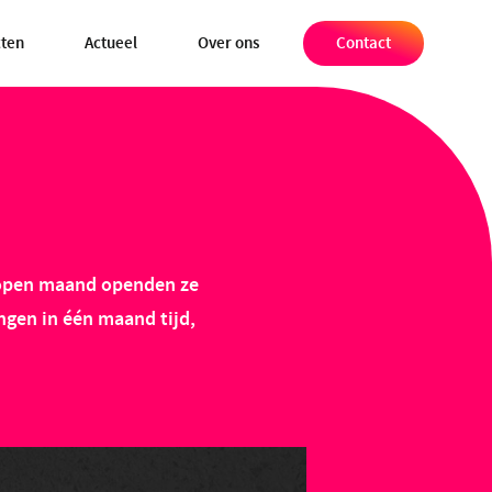
cten
Actueel
Over ons
Contact
elopen maand openden ze
ngen in één maand tijd,