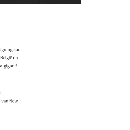
signing aan
 België en
za-gigant!
t
er van New