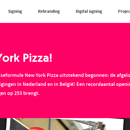
Signing
Rebranding
Digital signing
Proje
ork Pizza!
chiseformule New York Pizza uitstekend begonnen: de afg
igingen in Nederland en in België! Een recordaantal openi
gen op 253 brengt.