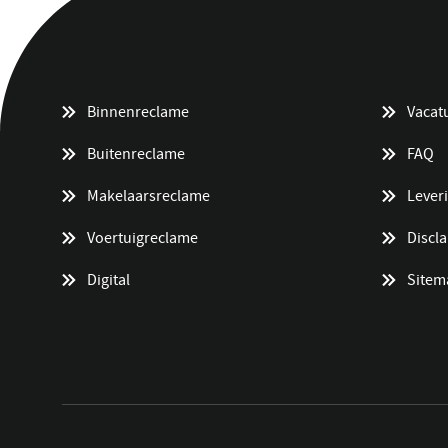
Binnenreclame
Vacat
Buitenreclame
FAQ
Makelaarsreclame
Lever
Voertuigreclame
Discl
Digital
Sitem