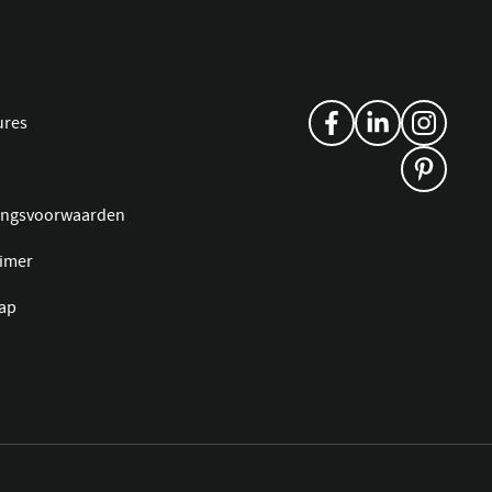
ures
ingsvoorwaarden
aimer
ap