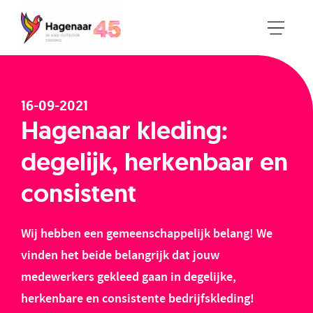
16-09-2021
Hagenaar kleding:
degelijk, herkenbaar en
consistent
Wij hebben een gemeenschappelijk belang! We
vinden het beide belangrijk dat jouw
medewerkers gekleed gaan in degelijke,
herkenbare en consistente bedrijfskleding!