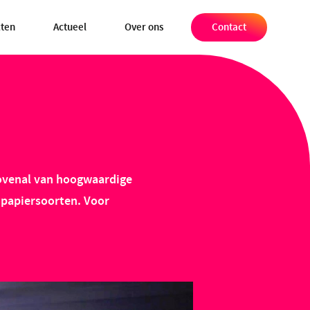
cten
Actueel
Over ons
Contact
bovenal van hoogwaardige
e papiersoorten. Voor