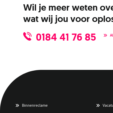
Wil je meer weten ov
wat wij jou voor opl
0184 41 76 85
A
Binnenreclame
Vacat